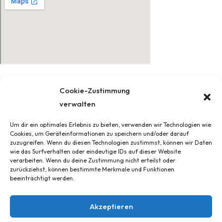
© 2022 Sticker-Schilder
Cookie-Zustimmung
verwalten
Impressum
Um dir ein optimales Erlebnis zu bieten, verwenden wir Technologien wie
AGB
Cookies, um Geräteinformationen zu speichern und/oder darauf
Widerrufsbelehrung und -formular
zuzugreifen. Wenn du diesen Technologien zustimmst, können wir Daten
wie das Surfverhalten oder eindeutige IDs auf dieser Website
Datenschutz
verarbeiten. Wenn du deine Zustimmung nicht erteilst oder
Cookie-Richtlinie (EU)
zurückziehst, können bestimmte Merkmale und Funktionen
beeinträchtigt werden.
Liefer- und Versandbedingungen
Akzeptieren