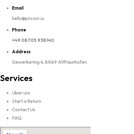
Email
hello@pricom.io
Phone
+49 08705 938140
Address
Gewerbering 4, 84169 Altfraunhofen
Services
Über uns
Start a Return
Contact Us
FAQ