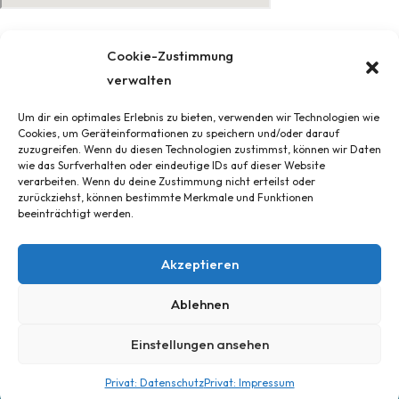
© 2022 Sticker-Schilder
Cookie-Zustimmung
verwalten
Impressum
Um dir ein optimales Erlebnis zu bieten, verwenden wir Technologien wie
AGB
Cookies, um Geräteinformationen zu speichern und/oder darauf
Widerrufsbelehrung und -formular
zuzugreifen. Wenn du diesen Technologien zustimmst, können wir Daten
wie das Surfverhalten oder eindeutige IDs auf dieser Website
Datenschutz
verarbeiten. Wenn du deine Zustimmung nicht erteilst oder
Cookie-Richtlinie (EU)
zurückziehst, können bestimmte Merkmale und Funktionen
beeinträchtigt werden.
Liefer- und Versandbedingungen
Akzeptieren
Deutsch
Ablehnen
Einstellungen ansehen
This site is registered on
wpml.org
as a development site.
Privat: Datenschutz
Privat: Impressum