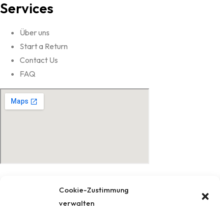
Services
Über uns
Start a Return
Contact Us
FAQ
© 2022 Sticker-Schilder
Cookie-Zustimmung
verwalten
Impressum