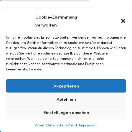
© 2022 Sticker-Schilder
Cookie-Zustimmung
verwalten
Impressum
Um dir ein optimales Erlebnis zu bieten, verwenden wir Technologien wie
AGB
Cookies, um Geräteinformationen zu speichern und/oder darauf
Widerrufsbelehrung und -formular
zuzugreifen. Wenn du diesen Technologien zustimmst, können wir Daten
wie das Surfverhalten oder eindeutige IDs auf dieser Website
Datenschutz
verarbeiten. Wenn du deine Zustimmung nicht erteilst oder
Cookie-Richtlinie (EU)
zurückziehst, können bestimmte Merkmale und Funktionen
beeinträchtigt werden.
Liefer- und Versandbedingungen
Akzeptieren
Deutsch
Ablehnen
Einstellungen ansehen
This site is registered on
wpml.org
as a development site.
Privat: Datenschutz
Privat: Impressum